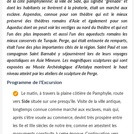
de la côte pamphylienne: la ville de Side, qui signifie "grenade" et
dont les habitants se livrèrent à la piraterie, était un marché aux
esclave. Aspendos, connue pour son théâtre qui est le mieux
préservé des théâtres romains d'Asie et également pour son
Aqueduc dont on peut voir les vestiges au nord du théâtre et qui est
l'un des plus imposants et aussi l'un des aqueducts romains les
mieux conservés de Turquie. Perge, qui était entourée de remparts,
était l'une des plus importantes cités de la région. Saint Paul et son
compagnon Saint Barnabé y séjournèrent lors de leurs voyages
apostoliques en Asie Mineure. Les magnifiques sculptures qui sont
exposées au Musée Archéologique d'Antalya montrent le haut
niveau atteint par les ateliers de sculpture de Perge.
Programme de l'Excursion
Le matin, à travers la plaine côtière de Pamphylie, route
vers
Side
située sur une presqu'île. Visite de la ville antique,
longtemps connue comme marché aux esclaves, mais qui,
après s'être vouée au commerce, devint très prospère entre
les IIe et IIIe siècles de notre ère, comme en attestent les
monuments construits à cette époque. Continuation vers