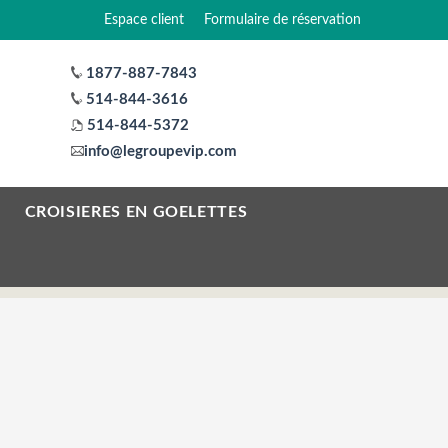
Espace client
Formulaire de réservation
1877-887-7843
514-844-3616
514-844-5372
info@legroupevip.com
CROISIERES EN GOELETTES